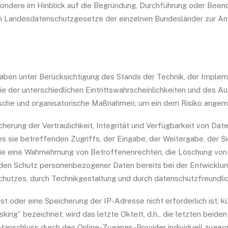
sondere im Hinblick auf die Begründung, Durchführung oder Been
nen Landesdatenschutzgesetze der einzelnen Bundesländer zur 
aben unter Berücksichtigung des Stands der Technik, der Implem
 der unterschiedlichen Eintrittswahrscheinlichkeiten und des 
nische und organisatorische Maßnahmen, um ein dem Risiko ange
rung der Vertraulichkeit, Integrität und Verfügbarkeit von Dat
 sie betreffenden Zugriffs, der Eingabe, der Weitergabe, der Si
 die eine Wahrnehmung von Betroffenenrechten, die Löschung von
r den Schutz personenbezogener Daten bereits bei der Entwickl
hutzes, durch Technikgestaltung und durch datenschutzfreundlic
ist oder eine Speicherung der IP-Adresse nicht erforderlich ist, 
king” bezeichnet, wird das letzte Oktett, d.h., die letzten beiden
etanschluss durch den Online-Zugangs-Provider individuell zuge