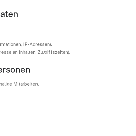
Daten
rmationen, IP-Adressen).
sse an Inhalten, Zugriffszeiten).
Personen
alige Mitarbeiter).