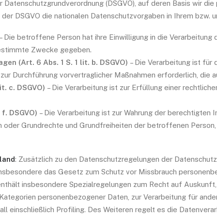
r Datenschutzgrundverordnung (DSGVO), auf deren Basis wir die 
n der DSGVO die nationalen Datenschutzvorgaben in Ihrem bzw. u
– Die betroffene Person hat ihre Einwilligung in die Verarbeitu
bestimmte Zwecke gegeben.
en (Art. 6 Abs. 1 S. 1 lit. b. DSGVO)
– Die Verarbeitung ist für 
r zur Durchführung vorvertraglicher Maßnahmen erforderlich, die
lit. c. DSGVO)
– Die Verarbeitung ist zur Erfüllung einer rechtliche
. f. DSGVO)
– Die Verarbeitung ist zur Wahrung der berechtigten 
ssen oder Grundrechte und Grundfreiheiten der betroffenen Pers
land
: Zusätzlich zu den Datenschutzregelungen der Datenschut
 insbesondere das Gesetz zum Schutz vor Missbrauch personenb
thält insbesondere Spezialregelungen zum Recht auf Auskunft
 Kategorien personenbezogener Daten, zur Verarbeitung für and
ll einschließlich Profiling. Des Weiteren regelt es die Datenver