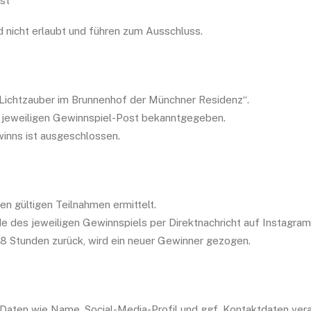
st
 nicht erlaubt und führen zum Ausschluss.
 „Lichtzauber im Brunnenhof der Münchner Residenz“.
m jeweiligen Gewinnspiel-Post bekanntgegeben.
inns ist ausgeschlossen.
en gültigen Teilnahmen ermittelt.
e des jeweiligen Gewinnspiels per Direktnachricht auf Instagram
48 Stunden zurück, wird ein neuer Gewinner gezogen.
aten wie Name, Social-Media-Profil und ggf. Kontaktdaten vera